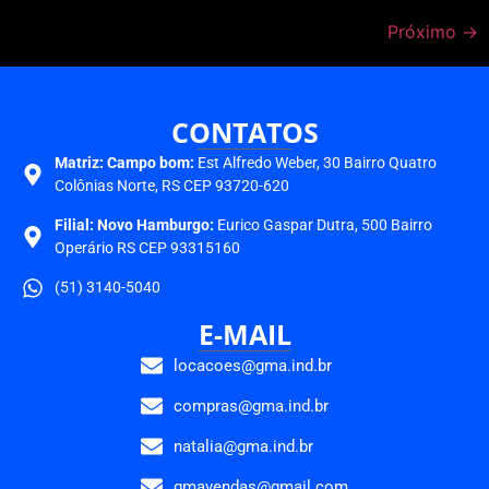
Próximo
→
CONTATOS
Matriz:
Campo bom:
Est Alfredo Weber, 30 Bairro Quatro
Colônias Norte, RS CEP 93720-620
Filial: Novo Hamburgo:
Eurico Gaspar Dutra, 500 Bairro
Operário RS CEP 93315160
(51) 3140-5040
E-MAIL
locacoes@gma.ind.br
compras@gma.ind.br
natalia@gma.ind.br
gmavendas@gmail.com