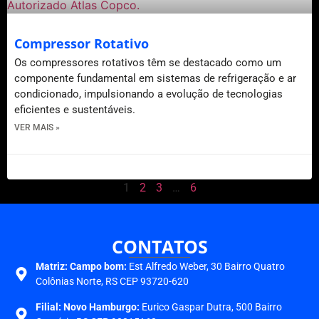
Compressor Rotativo
Os compressores rotativos têm se destacado como um
componente fundamental em sistemas de refrigeração e ar
condicionado, impulsionando a evolução de tecnologias
eficientes e sustentáveis.
VER MAIS »
21 de agosto de 2023
1
2
3
…
6
CONTATOS
Matriz:
Campo bom:
Est Alfredo Weber, 30 Bairro Quatro
Colônias Norte, RS CEP 93720-620
Filial: Novo Hamburgo:
Eurico Gaspar Dutra, 500 Bairro