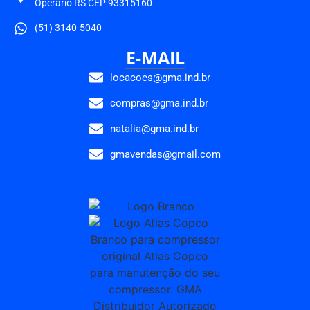
Operário RS CEP 93315160
(51) 3140-5040
E-MAIL
locacoes@gma.ind.br
compras@gma.ind.br
natalia@gma.ind.br
gmavendas@gmail.com