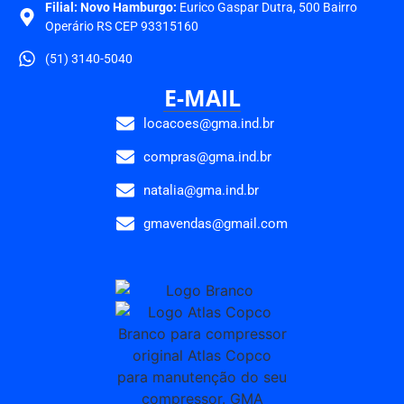
Filial: Novo Hamburgo:
Eurico Gaspar Dutra, 500 Bairro
Operário RS CEP 93315160
(51) 3140-5040
E-MAIL
locacoes@gma.ind.br
compras@gma.ind.br
natalia@gma.ind.br
gmavendas@gmail.com