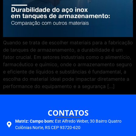
Quando se trata de escolher materiais para a fabricação
de tanques de armazenamento, a durabilidade é um
fator crucial. Em setores industriais como o alimentício,
farmacêutico e químico, onde o armazenamento seguro
e eficiente de líquidos e substâncias é fundamental, a
escolha do material ideal pode impactar diretamente a
performance do equipamento e a segurança […]
CONTATOS
Matriz:
Campo bom:
Est Alfredo Weber, 30 Bairro Quatro
Colônias Norte, RS CEP 93720-620