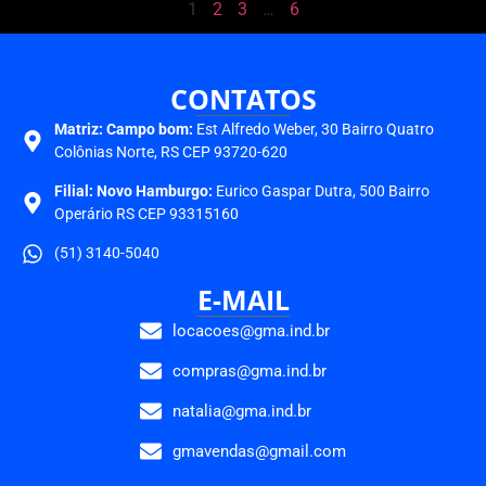
1
2
3
…
6
CONTATOS
Matriz:
Campo bom:
Est Alfredo Weber, 30 Bairro Quatro
Colônias Norte, RS CEP 93720-620
Filial: Novo Hamburgo:
Eurico Gaspar Dutra, 500 Bairro
Operário RS CEP 93315160
(51) 3140-5040
E-MAIL
locacoes@gma.ind.br
compras@gma.ind.br
natalia@gma.ind.br
gmavendas@gmail.com