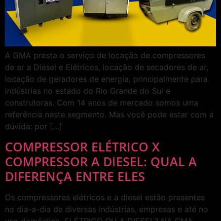
A GMA presta o serviço de locação de compressores
de ar a Diesel e Elétricos, locação de secadores de ar,
locação de geradores de energia, principalmente para
indústrias no estado do Rio Grande do Sul e
construtoras. Com 14 anos de mercado somos uma
referência neste segmento. Mas você pode estar com a
dúvida: por […]
COMPRESSOR ELÉTRICO X
COMPRESSOR A DIESEL: QUAL A
DIFERENÇA ENTRE ELES
Os compressores elétricos e a diesel estão presentes
no dia-a-dia de diversas indústrias, empresas e até no