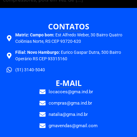
CONTATOS
Matriz:
Campo bom:
Est Alfredo Weber, 30 Bairro Quatro
Colônias Norte, RS CEP 93720-620
Filial: Novo Hamburgo:
Eurico Gaspar Dutra, 500 Bairro
Operário RS CEP 93315160
(51) 3140-5040
E-MAIL
locacoes@gma.ind.br
compras@gma.ind.br
natalia@gma.ind.br
gmavendas@gmail.com