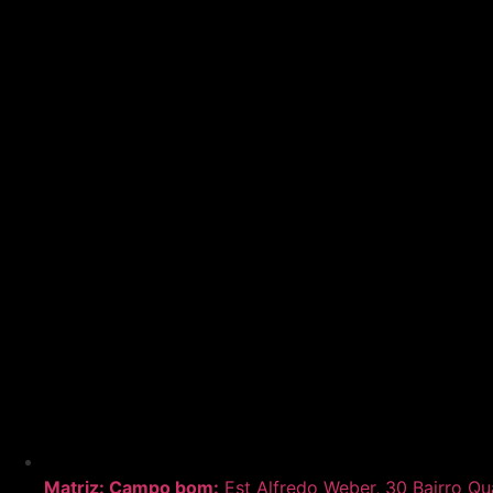
Matriz:
Campo bom:
Est Alfredo Weber, 30 Bairro Q