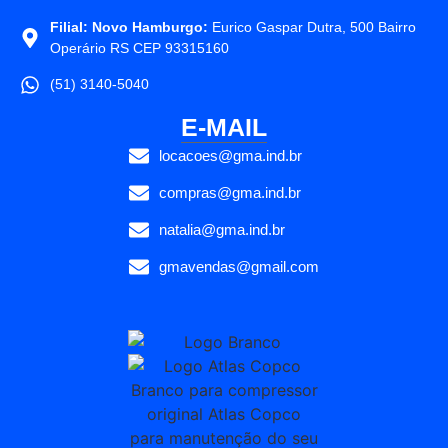
Filial: Novo Hamburgo:
Eurico Gaspar Dutra, 500 Bairro
Operário RS CEP 93315160
(51) 3140-5040
E-MAIL
locacoes@gma.ind.br
compras@gma.ind.br
natalia@gma.ind.br
gmavendas@gmail.com