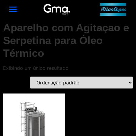
Aparelho com Agitaçao e
Serpetina para Óleo
Térmico
Exibindo um único resultado