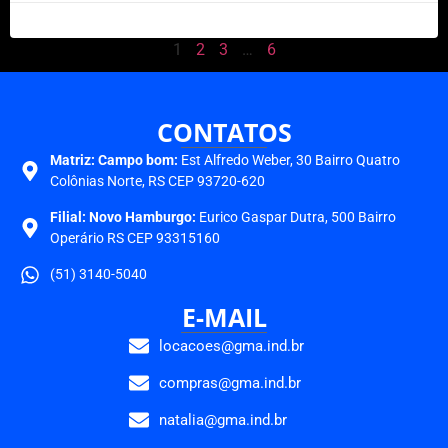
2 de abril de 2025
1
2
3
…
6
CONTATOS
Matriz:
Campo bom:
Est Alfredo Weber, 30 Bairro Quatro
Colônias Norte, RS CEP 93720-620
Filial: Novo Hamburgo:
Eurico Gaspar Dutra, 500 Bairro
Operário RS CEP 93315160
(51) 3140-5040
E-MAIL
locacoes@gma.ind.br
compras@gma.ind.br
natalia@gma.ind.br