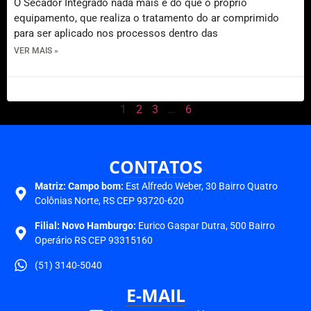
O Secador Integrado nada mais é do que o próprio
equipamento, que realiza o tratamento do ar comprimido
para ser aplicado nos processos dentro das
VER MAIS »
11 de maio de 2022
1
2
3
…
6
CONTATOS
Matriz:
Campo bom:
Est Alfredo Weber, 30 Bairro Quatro
Colônias Norte, RS CEP 93720-620
Filial: Novo Hamburgo:
Eurico Gaspar Dutra, 500 Bairro
Operário RS CEP 93315160
(51) 3140-5040
E-MAIL